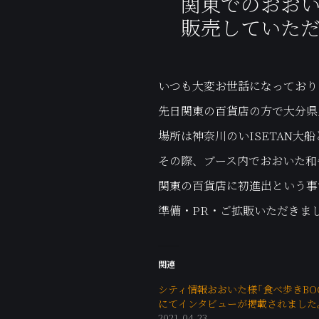
関東でのおおい
販売していた
いつも大変お世話になっており
先日関東の百貨店の方で大分県
場所は神奈川のいISETAN
その際、ブース内でおおいた和
関東の百貨店に初進出という事
準備・PR・ご拡販いただきま
関連
シティ情報おおいた様「食べ歩きB
にてインタビューが掲載されました
2021-04-23